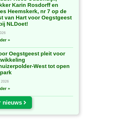
rekker Karin Rosdorff en
es Heemskerk, nr 7 op de
jst van Hart voor Oegstgeest
 bij NLDoet!
2026
der »
oor Oegstgeest pleit voor
twikkeling
uizerpolder-West tot open
 park
i 2026
der »
r nieuws