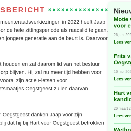
SBERICHT
Nieu
Motie 
 gemeenteraadsverkiezingen in 2022 heeft Jaap
voor 
 de hele zittingsperiode als raadslid te gaan.
26 juni 20
en jongere generatie aan de beurt is. Daarvoor
Lees ver
Frits 
Oegst
est houden en zal daarom lid van het bestuur
dorp blijven. Hij zal nu meer tijd hebben voor
16 mei 20
Lees ver
. Vooral zijn actie Fietsen voor
etsmaatjes Oegstgeest zullen daarvan
Hart 
kandi
26 maart 
or Oegstgeest danken Jaap voor zijn
Lees ver
blij dat hij bij Hart voor Oegstgeest betrokken
Wetho