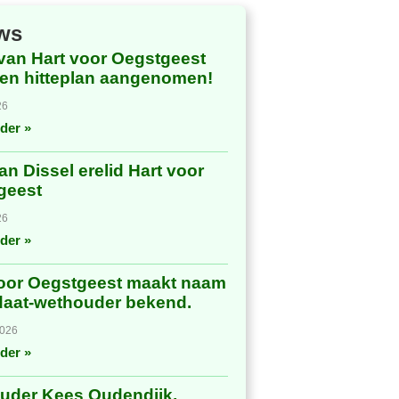
ws
van Hart voor Oegstgeest
een hitteplan aangenomen!
26
der »
van Dissel erelid Hart voor
geest
26
der »
voor Oegstgeest maakt naam
daat-wethouder bekend.
2026
der »
uder Kees Oudendijk,