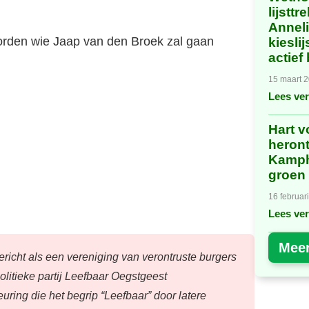
lijstt
Anneli
rden wie Jaap van den Broek zal gaan
kiesli
actief
15 maart 
Lees ver
estuur
Hart v
heron
Kamph
groen
16 februar
Lees ver
Mee
ericht als een vereniging van verontruste burgers
olitieke partij Leefbaar Oegstgeest
uring die het begrip “Leefbaar” door latere