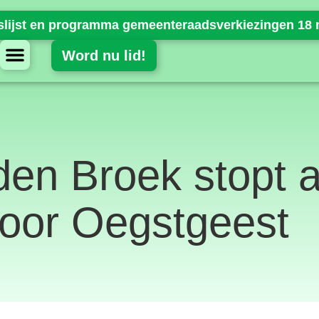
slijst en programma gemeenteraadsverkiezingen 18 
U
Word nu lid!
en Broek stopt a
voor Oegstgeest